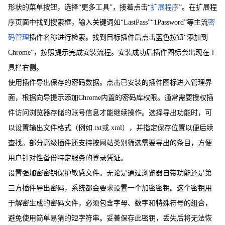
形状的菜单按钮，选择“更多工具”，接着点击“
扩展程序
”。在扩展程
序页面中找到搜索框，输入关键词如“LastPass”“1Password”等主流
密
码管理
插件名称进行检索。找到目标插件后点击蓝色按钮“添加到
Chrome”，按照提示完成安装流程。安装成功后插件图标会出现在工
具栏右侧。
使用插件导出保存的密码数据。点击已安装的插件图标进入管理界
面，根据向导提示添加Chrome内置的密码库权限。通常需要授权插
件访问浏览器存储的账号信息才能继续操作。选择导出功能时，可
以设置输出文件格式（例如.txt或.xml），并指定保存位置以便后续
查找。部分高级插件还支持按网站类别筛选需要导出的条目，方便
用户针对性备份特定服务的登录凭证。
设置强加密密钥保护敏感文件。无论是通过浏览器自带功能还是第
三方插件导出密码，系统都会要求设置一个加密密钥。这个密钥用
于解密生成的密码文件，必须包含字母、数字和特殊符号的组合，
避免使用简单易猜的短字符串。妥善保存此密钥，丢失后将无法恢