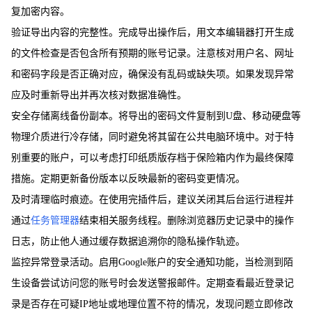
复加密内容。
验证导出内容的完整性。完成导出操作后，用文本编辑器打开生成
的文件检查是否包含所有预期的账号记录。注意核对用户名、网址
和密码字段是否正确对应，确保没有乱码或缺失项。如果发现异常
应及时重新导出并再次核对数据准确性。
安全存储离线备份副本。将导出的密码文件复制到U盘、移动硬盘等
物理介质进行冷存储，同时避免将其留在公共电脑环境中。对于特
别重要的账户，可以考虑打印纸质版存档于保险箱内作为最终保障
措施。定期更新备份版本以反映最新的密码变更情况。
及时清理临时痕迹。在使用完插件后，建议关闭其后台运行进程并
通过
任务管理器
结束相关服务线程。删除浏览器历史记录中的操作
日志，防止他人通过缓存数据追溯你的隐私操作轨迹。
监控异常登录活动。启用Google账户的安全通知功能，当检测到陌
生设备尝试访问您的账号时会发送警报邮件。定期查看最近登录记
录是否存在可疑IP地址或地理位置不符的情况，发现问题立即修改