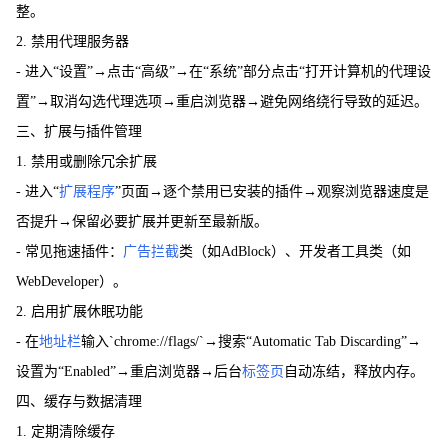
整。
2. 禁用代理服务器
- 进入“设置”→点击“高级”→在“系统”部分点击“打开计算机的代理设
置”→取消勾选代理选项→重启浏览器→避免网络绕行导致的延迟。
三、扩展与插件管理
1. 禁用或删除冗余扩展
- 进入“
扩展程序
”页面→逐个禁用已安装的插件→观察浏览器速度是
否提升→保留必要扩展并更新至最新版。
- 常见拖速插件：
广告拦截
类（如AdBlock）、开发者工具类（如
WebDeveloper）。
2. 启用扩展休眠功能
- 在
地址栏
输入`chrome://flags/`→搜索“Automatic Tab Discarding”→
设置为“Enabled”→重启浏览器→后台
标签页
自动冻结，释放内存。
四、缓存与数据清理
1. 定期清除缓存