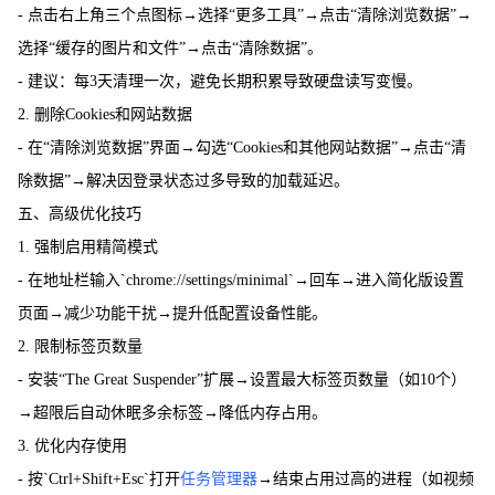
- 点击右上角三个点图标→选择“更多工具”→点击“清除浏览数据”→
选择“缓存的图片和文件”→点击“清除数据”。
- 建议：每3天清理一次，避免长期积累导致硬盘读写变慢。
2. 删除Cookies和网站数据
- 在“清除浏览数据”界面→勾选“Cookies和其他网站数据”→点击“清
除数据”→解决因登录状态过多导致的加载延迟。
五、高级优化技巧
1. 强制启用精简模式
- 在地址栏输入`chrome://settings/minimal`→回车→进入简化版设置
页面→减少功能干扰→提升低配置设备性能。
2. 限制标签页数量
- 安装“The Great Suspender”扩展→设置最大标签页数量（如10个）
→超限后自动休眠多余标签→降低内存占用。
3. 优化内存使用
- 按`Ctrl+Shift+Esc`打开
任务管理器
→结束占用过高的进程（如视频