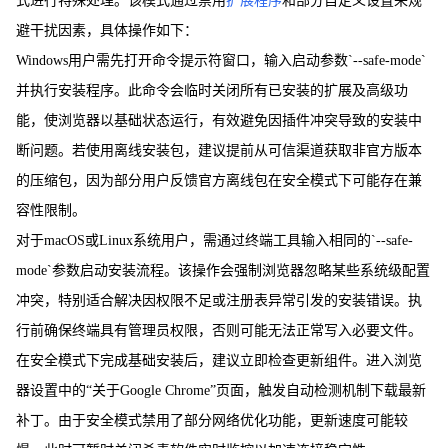
式进行特殊处理。该模式通过禁用
扩展程序
和部分自定义设置来规
避干扰因素，具体操作如下：
Windows用户需先打开命令提示符窗口，输入启动参数`--safe-mode`
并执行安装程序。此命令会临时关闭所有已安装的扩展及高级功
能，使浏览器以基础状态运行，有效避免因插件冲突导致的安装中
断问题。若使用离线安装包，建议提前从可信渠道获取非官方版本
的压缩包，因为部分用户反馈官方离线包在安全模式下可能存在兼
容性限制。
对于macOS或Linux系统用户，需通过终端工具输入相同的`--safe-
mode`参数启动安装流程。该操作会强制浏览器忽略某些系统级配置
冲突，特别适合解决因权限不足或注册表异常引发的安装错误。执
行前确保终端具有管理员权限，否则可能无法正常写入必要文件。
在安全模式下完成基础安装后，建议立即检查更新组件。进入浏览
器设置中的“关于Google Chrome”页面，触发自动检测机制下载最新
补丁。由于安全模式禁用了部分网络优化功能，更新速度可能较