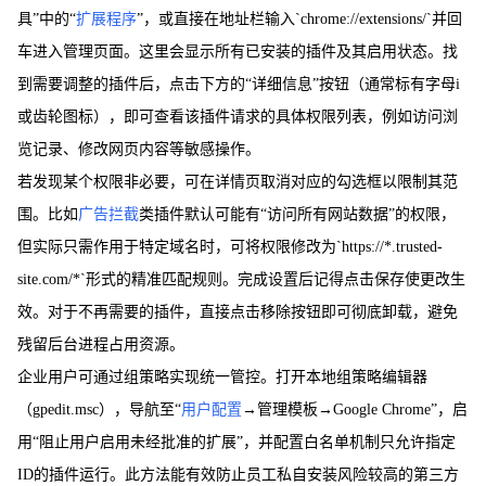
具”中的“
扩展程序
”，或直接在地址栏输入`chrome://extensions/`并回
车进入管理页面。这里会显示所有已安装的插件及其启用状态。找
到需要调整的插件后，点击下方的“详细信息”按钮（通常标有字母i
或齿轮图标），即可查看该插件请求的具体权限列表，例如访问浏
览记录、修改网页内容等敏感操作。
若发现某个权限非必要，可在详情页取消对应的勾选框以限制其范
围。比如
广告拦截
类插件默认可能有“访问所有网站数据”的权限，
但实际只需作用于特定域名时，可将权限修改为`https://*.trusted-
site.com/*`形式的精准匹配规则。完成设置后记得点击保存使更改生
效。对于不再需要的插件，直接点击移除按钮即可彻底卸载，避免
残留后台进程占用资源。
企业用户可通过组策略实现统一管控。打开本地组策略编辑器
（gpedit.msc），导航至“
用户配置
→管理模板→Google Chrome”，启
用“阻止用户启用未经批准的扩展”，并配置白名单机制只允许指定
ID的插件运行。此方法能有效防止员工私自安装风险较高的第三方