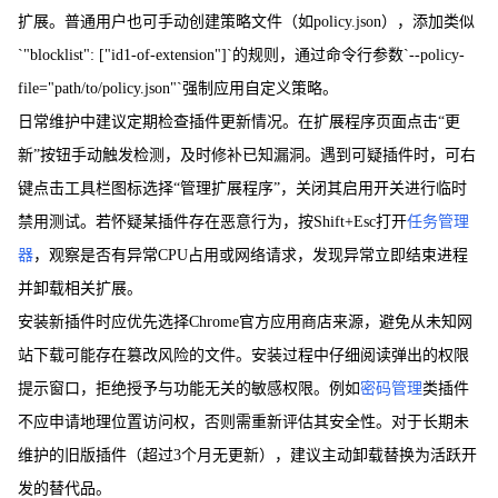
扩展。普通用户也可手动创建策略文件（如policy.json），添加类似
`"blocklist": ["id1-of-extension"]`的规则，通过命令行参数`--policy-
file="path/to/policy.json"`强制应用自定义策略。
日常维护中建议定期检查插件更新情况。在扩展程序页面点击“更
新”按钮手动触发检测，及时修补已知漏洞。遇到可疑插件时，可右
键点击工具栏图标选择“管理扩展程序”，关闭其启用开关进行临时
禁用测试。若怀疑某插件存在恶意行为，按Shift+Esc打开
任务管理
器
，观察是否有异常CPU占用或网络请求，发现异常立即结束进程
并卸载相关扩展。
安装新插件时应优先选择Chrome官方应用商店来源，避免从未知网
站下载可能存在篡改风险的文件。安装过程中仔细阅读弹出的权限
提示窗口，拒绝授予与功能无关的敏感权限。例如
密码管理
类插件
不应申请地理位置访问权，否则需重新评估其安全性。对于长期未
维护的旧版插件（超过3个月无更新），建议主动卸载替换为活跃开
发的替代品。