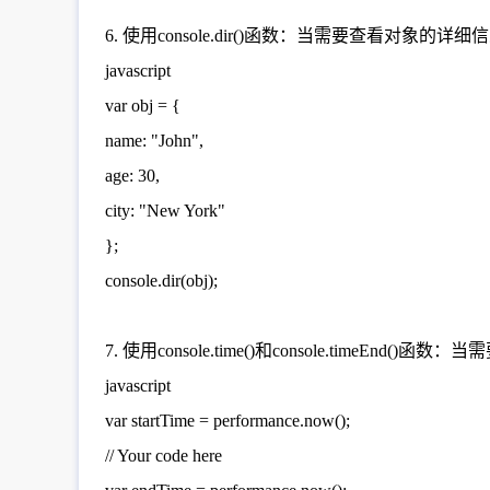
6. 使用console.dir()函数：当需要查看对象的详细信
javascript
var obj = {
name: "John",
age: 30,
city: "New York"
};
console.dir(obj);
7. 使用console.time()和console.timeEnd(
javascript
var startTime = performance.now();
// Your code here