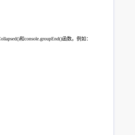
lapsed()和console.groupEnd()函数。例如：