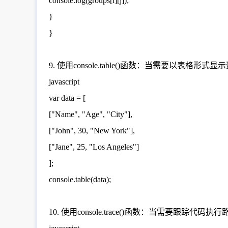
console.log(groups[i][j]);
}
}
9. 使用console.table()函数：当需要以表格形式显
javascript
var data = [
["Name", "Age", "City"],
["John", 30, "New York"],
["Jane", 25, "Los Angeles"]
];
console.table(data);
10. 使用console.trace()函数：当需要跟踪代码执行