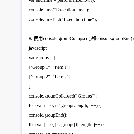
var endTime = performance.now();
console.time("Execution time");
console.timeEnd("Execution time");
8. 使用console.groupCollapsed()和console.
javascript
var groups = [
["Group 1", "Item 1"],
["Group 2", "Item 2"]
];
console.groupCollapsed("Groups");
for (var i = 0; i < groups.length; i++) {
console.groupEnd(i);
for (var j = 0; j < groups[i].length; j++) {