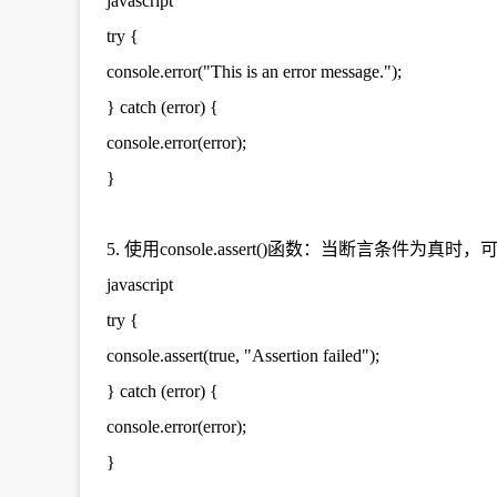
javascript
try {
console.error("This is an error message.");
} catch (error) {
console.error(error);
}
5. 使用console.assert()函数：当断言条件为真时
javascript
try {
console.assert(true, "Assertion failed");
} catch (error) {
console.error(error);
}