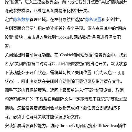
择“设置”，进入主控面板界面。向下滚动找到并点击“高级”选项展开
隐藏参数模块，此处包含各类精细化控制开关。
定位
隐私数据
管理区域。在左侧导航栏选择“
隐私设置
和安全性”，
右侧页面会显示与用户痕迹相关的多个子项。重点查看其中的“网站
设置”板块，点击进入后找到“Cookie和网站数据”条目进行深度配
置。
关闭退出时自动清除功能。在“Cookie和网站数据”设置界面中，找到
名为“关闭所有窗口时清除Cookie和网站数据”的滑动开关。默认状态
下该功能处于开启状态，需将其切换至关闭位置（变为灰色不可用
状态），阻止浏览器在关闭时自动删除下载记录及临时缓存文件。
调整下载内容保留策略。返回上级菜单进入“下载”专项设置，取消
勾选可能存在的“下载后自动删除文件”“定期清理下载记录”等触发型
选项。这些设置若被启用会导致新完成的下载任务立即被系统移
除，必须手动解除关联才能保留原始文件。
安装扩展增强管控能力。访问Chrome应用商店搜索Click&Clean插件