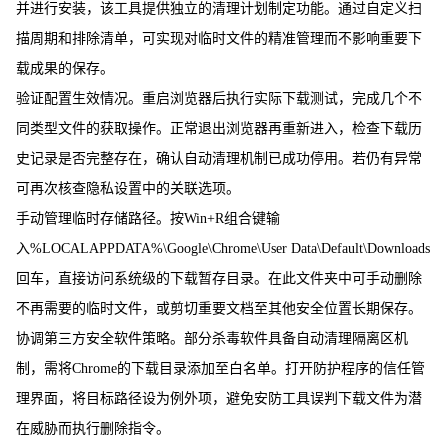
并进行安装，该工具提供独立的清理计划制定功能。通过自定义扫
描周期和排除清单，可实现对临时文件的精准管理而不影响重要下
载成果的保存。
验证配置生效情况。重启浏览器后执行实际下载测试，完成几个不
同类型文件的获取操作。正常退出浏览器再重新进入，检查下载历
史记录是否完整存在，确认自动清理机制已成功停用。若仍有异常
可再次核查隐私设置中的关联选项。
手动管理临时存储路径。按Win+R组合键输
入%LOCALAPPDATA%\Google\Chrome\User Data\Default\Downloads
回车，直接访问系统级的下载暂存目录。在此文件夹中可手动删除
不再需要的临时文件，或剪切重要文档至其他安全位置长期保存。
协调第三方安全软件策略。部分杀毒软件具备自动清理隔离区机
制，需将Chrome的下载目录添加至白名单。打开防护程序的信任管
理界面，将目标路径设为例外项，避免安防工具误判下载文件为潜
在威胁而执行删除指令。