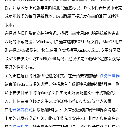
新。注意区分正式版与各阶段测试通道标识，Dev版代表开发中未完
成功能较多的每日更新版本，Beta版属于接近发布前的准正式候选
版本。
选择对应操作系统安装包格式。根据当前使用的电脑系统架构点击
匹配的下载链接，Windows用户通常选取EXE后缀文件，MacOS用户
则选择DMG镜像包。移动端用户需切换至Android或iOS专用分区获
取APK安装文件或TestFlight邀请码。建议优先下载64位程序以获得
更好的性能支持。
关闭正在运行的旧版进程避免冲突。在开始安装前通过
任务管理器
结束所有chrome相关进程，包括后台升级服务和插件辅助程序。删
除原安装目录下的Update子文件夹防止残留配置文件干扰新版写
入，但保留用户数据文件夹以便迁移书签历史记录等个人设置。
启用
开发者模式
解除隐藏限制。进入常规版的扩展管理界面勾选右
上角的开发者模式开关，此操作将允许安装来自非官方应用商店的
特殊
扩展程序
。对于需要深度定制的用户，还可以开启命令行启动