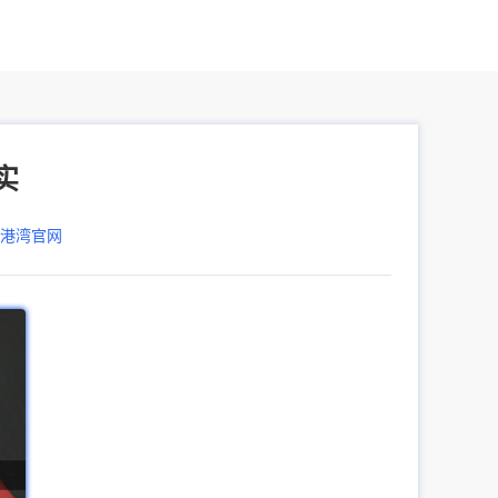
实
器港湾官网