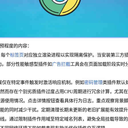
干预程度的内容：
，每个
标签页
对应独立渲染进程以实现隔离保护。当安装第三方
力。部分性能敏感型插件如
广告拦截
工具会在页面加载阶段实时
性扩展仅在特定事件触发时激活响应机制。例如
密码管理
类插件默认
然而存在个别劣质插件过度占用CPU周期进行冗余计算，尤其
页面监控各插件的资源使用情况。点击详情按钮查看具体行为日志，重点观
能的同时减少干扰。定期清理长期未更新的老旧扩展能有效提升
。通过限制插件作用域至特定域名列表，避免全局挂载导致的跨站点