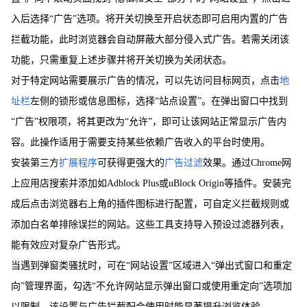
入后选择“广告”选项。将开关切换至开启状态即可启用内置的广告
拦截功能，此时浏览器会自动屏蔽大部分侵入式广告。若需关闭该
功能，只需重复上述步骤并将开关切换为关闭状态。
对于特定网站需要展示广告的情况，可以先访问目标网页，点击
地
址栏
左侧的锁形或信息图标，选择“站点设置”。在弹出窗口中找到
“广告”权限项，将其更改为“允许”，即可让该网站正常显示广告内
容。此操作适用于需要支持某些依赖广告收入的平台时使用。
安装第三方
扩展程序
可获得更强大的
广告过滤
效果。通过Chrome网
上应用店搜索并添加如Adblock Plus或uBlock Origin等插件。安装完
成后点击浏览器右上角的插件图标进行配置，可自定义拦截规则或
添加白名单排除误拦的网站。这些工具支持导入预设过滤器列表，
能有效应对复杂广告形式。
当遇到弹窗类骚扰时，可在“网站设置”区域进入“弹出式窗口和重定
向”管理界面，勾选“不允许网站显示弹出窗口或使用重定向”选项加
以限制。该设置与广告拦截配合使用时能显著提升浏览体验。