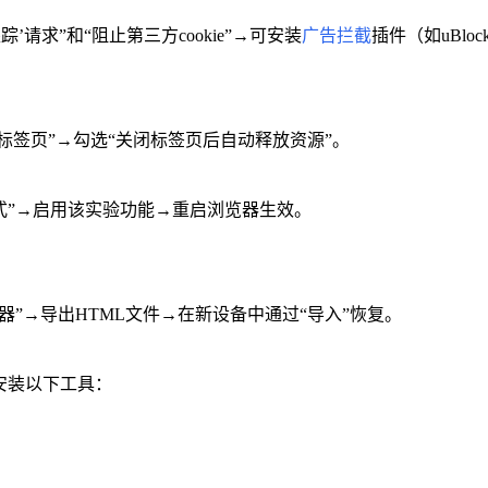
踪’请求”和“阻止第三方cookie”→可安装
广告拦截
插件（如uBlock
的标签页”→勾选“关闭标签页后自动释放资源”。
内存节省模式”→启用该实验功能→重启浏览器生效。
理器”→导出HTML文件→在新设备中通过“导入”恢复。
`→搜索并安装以下工具：