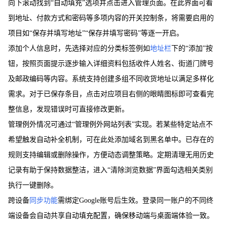
向下滚动找到“自动填充”选项并点击进入管理页面。在此界面可看
到地址、付款方式和密码等多项内容的开关控制条，将需要启用的
项目如“保存并填写地址”“保存并填写密码”等逐一开启。
添加个人信息时，先选择对应的分类标签例如
地址栏
下的“添加”按
钮，按照页面提示逐步输入详细资料包括收件人姓名、街道门牌号
及邮政编码等内容。系统支持创建多组不同收货地址以满足多样化
需求。对于已保存条目，点击对应项目右侧的眼睛图标即可查看完
整信息，发现错误时可直接修改更新。
管理例外情况可通过“管理例外网站列表”实现。若某些特定站点不
希望触发自动补全机制，可在此处添加域名到黑名单中。已存在的
规则支持编辑或删除操作，方便动态调整策略。定期清理无用历史
记录有助于保持数据整洁，进入“清除浏览数据”界面勾选相关类别
执行一键删除。
跨设备
同步功能
需绑定Google账号后生效。登录同一账户的不同终
端设备会自动共享自动填充配置，确保移动端与桌面端体验一致。