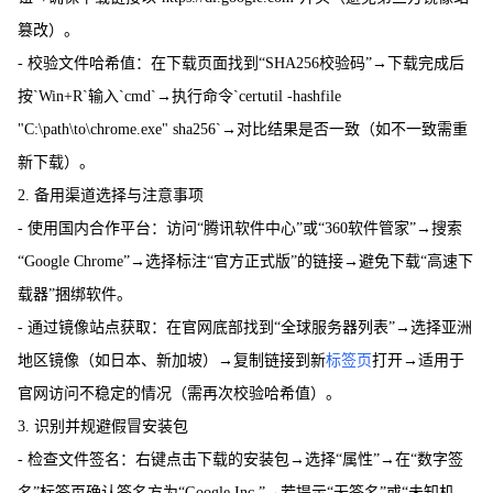
篡改）。
- 校验文件哈希值：在下载页面找到“SHA256校验码”→下载完成后
按`Win+R`输入`cmd`→执行命令`certutil -hashfile
"C:\path\to\chrome.exe" sha256`→对比结果是否一致（如不一致需重
新下载）。
2. 备用渠道选择与注意事项
- 使用国内合作平台：访问“腾讯软件中心”或“360软件管家”→搜索
“Google Chrome”→选择标注“官方正式版”的链接→避免下载“高速下
载器”捆绑软件。
- 通过镜像站点获取：在官网底部找到“全球服务器列表”→选择亚洲
地区镜像（如日本、新加坡）→复制链接到新
标签页
打开→适用于
官网访问不稳定的情况（需再次校验哈希值）。
3. 识别并规避假冒安装包
- 检查文件签名：右键点击下载的安装包→选择“属性”→在“数字签
名”标签页确认签名方为“Google Inc.”→若提示“无签名”或“未知机