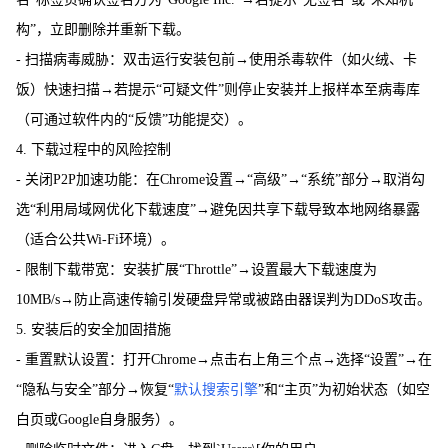
构”，立即删除并重新下载。
- 扫描病毒威胁：双击运行安装包前→使用杀毒软件（如火绒、卡
饭）快速扫描→若提示“可疑文件”则停止安装并上报样本至病毒库
（可通过软件内的“反馈”功能提交）。
4. 下载过程中的风险控制
- 关闭P2P加速功能：在Chrome设置→“高级”→“系统”部分→取消勾
选“利用局域网优化下载速度”→避免因共享下载导致本地网络暴露
（适合公共Wi-Fi环境）。
- 限制下载带宽：安装扩展“Throttle”→设置最大下载速度为
10MB/s→防止高速传输引发硬盘异常或被路由器误判为DDoS攻击。
5. 安装后的安全加固措施
- 重置默认设置：打开Chrome→点击右上角三个点→选择“设置”→在
“隐私与安全”部分→恢复“
默认搜索引擎
”和“主页”为初始状态（如空
白页或Google自身服务）。