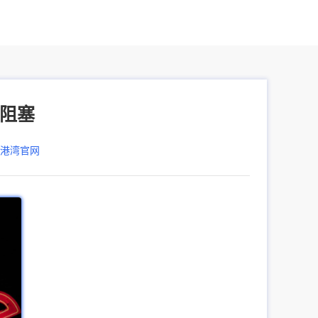
载阻塞
器港湾官网