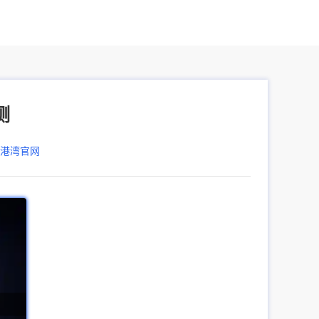
测
器港湾官网