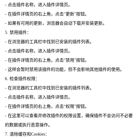
- 点击插件名称，进入插件详情页。
- 在插件详情页的右上角，点击“更新”按钮。
- 如果有可用的更新，浏览器会自动下载并安装更新。
5. 禁用插件：
- 在浏览器的工具栏中找到已安装的插件列表。
- 点击插件名称，进入插件详情页。
- 在插件详情页的右上角，点击“禁用”按钮。
- 这样会暂时禁用该插件的功能，但不会影响其他插件的使用。
6. 检查插件权限：
- 在浏览器的工具栏中找到已安装的插件列表。
- 点击插件名称，进入插件详情页。
- 在插件详情页的右上角，点击“权限”按钮。
- 在这里可以查看并修改插件的权限设置，确保插件不会访问不必要
的数据或执行恶意操作。
7. 清除缓存和Cookies：