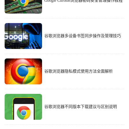
Google Chrome浏览器密码安全管理操作教程
谷歌浏览器多设备书签同步操作及管理技巧
谷歌浏览器隐私模式使用方法全面解析
谷歌浏览器不同版本下载建议与区别说明