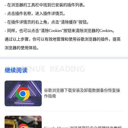
- 在浏览器的工具栏中找到已安装的插件列表。
- 点击插件名称，进入插件详情页。
- 在插件详情页的右上角，点击“清除缓存”按钮。
- 同样，也可以点击“清除Cookies”按钮来清除浏览器的Cookies。
通过以上步骤，你可以有效地管理和使用谷歌浏览器的插件，提高
浏览器的使用体验。
继续阅读
谷歌浏览器下载安装及卸载数据备份恢复操
作指南