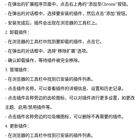
- 在弹出的扩展程序页面中，点击右上角的“添加至Chrome”按钮。
- 在弹出的对话框中，选择要安装的插件，然后点击“添加”按钮。
- 安装完成后，插件会出现在浏览器的工具栏上。
2. 卸载插件：
- 在浏览器的工具栏中找到要卸载的插件，点击它。
- 在弹出的对话框中，选择“移除扩展”选项。
- 确认卸载操作，等待插件被完全移除。
3. 管理插件：
- 在浏览器的工具栏中找到已安装的插件列表。
- 点击插件名称，可以查看插件的详细信息、设置和历史记录。
- 点击插件名称旁边的齿轮图标，可以对插件进行更多设置，如更改
主题、启用/禁用插件等。
- 点击插件名称旁边的垃圾桶图标，可以删除不再需要的插件。
4. 更新插件：
- 在浏览器的工具栏中找到已安装的插件列表。