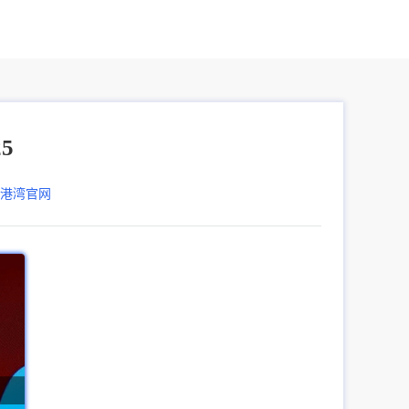
5
器港湾官网