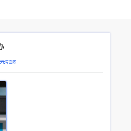
办
器港湾官网