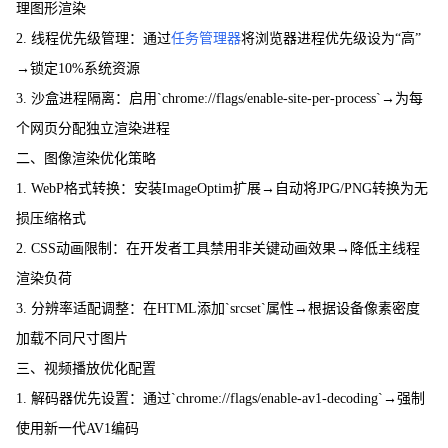
理图形渲染
2. 线程优先级管理：通过
任务管理器
将浏览器进程优先级设为“高”
→锁定10%系统资源
3. 沙盒进程隔离：启用`chrome://flags/enable-site-per-process`→为每
个网页分配独立渲染进程
二、图像渲染优化策略
1. WebP格式转换：安装ImageOptim扩展→自动将JPG/PNG转换为无
损压缩格式
2. CSS动画限制：在开发者工具禁用非关键动画效果→降低主线程
渲染负荷
3. 分辨率适配调整：在HTML添加`srcset`属性→根据设备像素密度
加载不同尺寸图片
三、视频播放优化配置
1. 解码器优先设置：通过`chrome://flags/enable-av1-decoding`→强制
使用新一代AV1编码