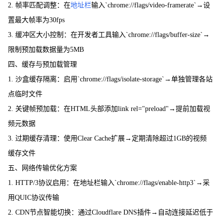
2. 帧率匹配调整：在
地址栏
输入`chrome://flags/video-framerate`→设
置最大帧率为30fps
3. 缓冲区大小控制：在开发者工具输入`chrome://flags/buffer-size`→
限制预加载数据量为5MB
四、缓存与预加载管理
1. 沙盒缓存隔离：启用`chrome://flags/isolate-storage`→单独管理各站
点临时文件
2. 关键帧预加载：在HTML头部添加link rel="preload"→提前加载视
频元数据
3. 过期缓存清理：使用Clear Cache扩展→定期清除超过1GB的视频
缓存文件
五、网络传输优化方案
1. HTTP/3协议启用：在地址栏输入`chrome://flags/enable-http3`→采
用QUIC协议传输
2. CDN节点智能切换：通过Cloudflare DNS插件→自动连接延迟低于