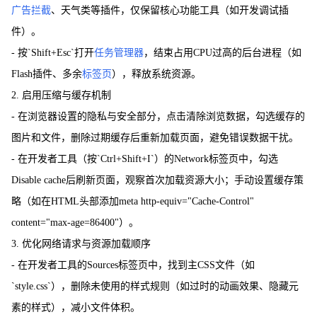
广告拦截
、天气类等插件，仅保留核心功能工具（如开发调试插
件）。
- 按`Shift+Esc`打开
任务管理器
，结束占用CPU过高的后台进程（如
Flash插件、多余
标签页
），释放系统资源。
2. 启用压缩与缓存机制
- 在浏览器设置的隐私与安全部分，点击清除浏览数据，勾选缓存的
图片和文件，删除过期缓存后重新加载页面，避免错误数据干扰。
- 在开发者工具（按`Ctrl+Shift+I`）的Network标签页中，勾选
Disable cache后刷新页面，观察首次加载资源大小；手动设置缓存策
略（如在HTML头部添加meta http-equiv="Cache-Control"
content="max-age=86400"）。
3. 优化网络请求与资源加载顺序
- 在开发者工具的Sources标签页中，找到主CSS文件（如
`style.css`），删除未使用的样式规则（如过时的动画效果、隐藏元
素的样式），减小文件体积。