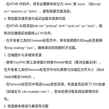
- 在HTML代码中，将非必要脚本标记为`defer`或`async`（如script
src="analytics.js" defer），避免阻塞页面渲染。
4. 预加载关键资源与延迟加载非首屏内容
- 在HTML头部添加link rel="preload" href="style.css" as="style"，强
制浏览器提前加载核心CSS文件。
- 在开发者工具的Elements标签页中，将非首屏图片的img标签替换
为img loading="lazy"，确保滚动到视图时才加载。
5. 压缩图片与多媒体资源
- 使用TinyPNG等工具将图片转换为WebP格式（需浏览器支持），
在开发者工具的Network标签页中对比原图与压缩后文件大小（如从
500KB降至100KB）。
- 在Network标签页中筛选Image类型资源，检查是否启用了CDN加速
（如域名为`cdn.example.com`），若未启用可联系网站管理员优
化。
6. 修复脚本错误与兼容性问题